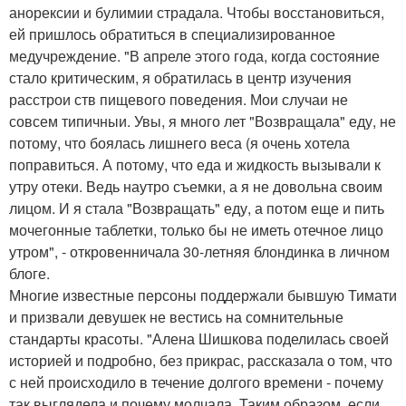
анорексии и булимии страдала. Чтобы восстановиться,
ей пришлось обратиться в специализированное
медучреждение. "В апреле этого года, когда состояние
стало критическим, я обратилась в центр изучения
расстрои ств пищевого поведения. Мои случаи не
совсем типичныи. Увы, я много лет "Возвращала" еду, не
потому, что боялась лишнего веса (я очень хотела
поправиться. А потому, что еда и жидкость вызывали к
утру отеки. Ведь наутро съемки, а я не довольна своим
лицом. И я стала "Возвращать" еду, а потом еще и пить
мочегонные таблетки, только бы не иметь отечное лицо
утром", - откровенничала 30-летняя блондинка в личном
блоге.
Многие известные персоны поддержали бывшую Тимати
и призвали девушек не вестись на сомнительные
стандарты красоты. "Алена Шишкова поделилась своей
историей и подробно, без прикрас, рассказала о том, что
с ней происходило в течение долгого времени - почему
так выглядела и почему молчала. Таким образом, если