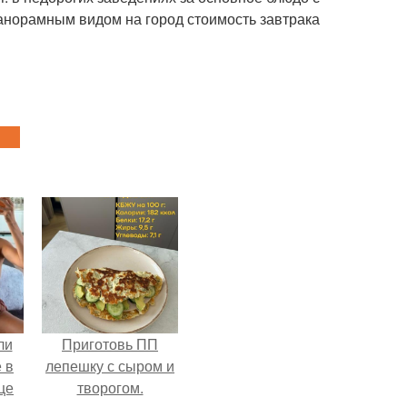
 панорамным видом на город стоимость завтрака
ли
Приготовь ПП
 в
лепешку с сыром и
це
творогом.