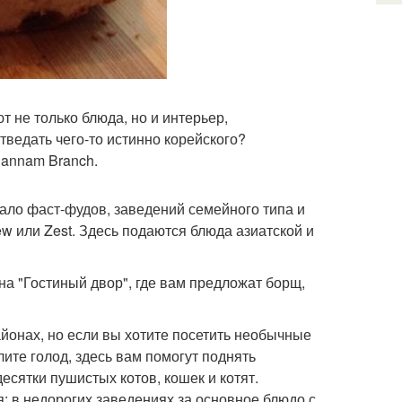
 не только блюда, но и интерьер,
тведать чего-то истинно корейского?
Hannam Branch.
мало фаст-фудов, заведений семейного типа и
w или Zest. Здесь подаются блюда азиатской и
а "Гостиный двор", где вам предложат борщ,
йонах, но если вы хотите посетить необычные
лите голод, здесь вам помогут поднять
есятки пушистых котов, кошек и котят.
: в недорогих заведениях за основное блюдо с