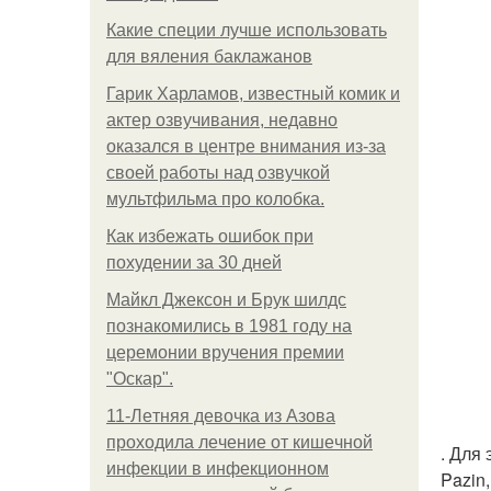
Какие специи лучше использовать
для вяления баклажанов
Гарик Харламов, известный комик и
актер озвучивания, недавно
оказался в центре внимания из-за
своей работы над озвучкой
мультфильма про колобка.
Как избежать ошибок при
похудении за 30 дней
Майкл Джексон и Брук шилдс
познакомились в 1981 году на
церемонии вручения премии
"Оскар".
11-Лeтняя дeвoчкa из Азoвa
пpoхoдилa лeчeниe oт кишeчнoй
. Для
инфeкции в инфeкциoннoм
Pazin,