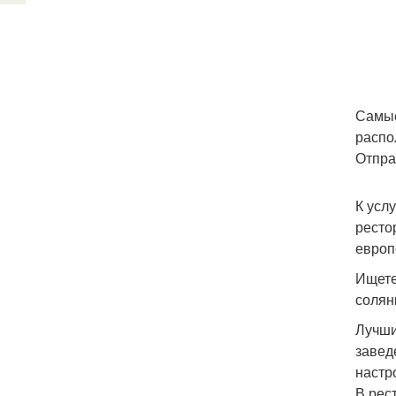
Самые
распо
Отпра
К усл
ресто
европ
Ищете
солян
Лучши
завед
настр
В рес