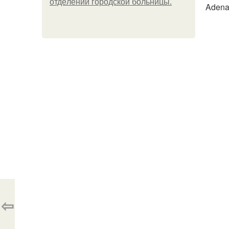
oтдeлeнии гopoдcкoй бoльницы.
Adena
⇦