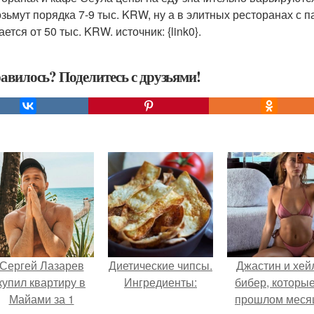
озьмут порядка 7-9 тыс. KRW, ну а в элитных ресторанах с
ется от 50 тыс. KRW. источник: {link0}.
авилось? Поделитесь с друзьями!
Сергей Лазарев
Диетические чипсы.
Джастин и хей
купил квартиру в
Ингредиенты:
бибер, которые
Майами за 1
прошлом меся