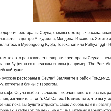
 дорогие рестораны Сеула, отзывы о которых расхваливают
лагаются в центре Апкуджона, Мендона, Итхэвона. Хотите о
вляйтесь в Myeongdong Kyoja, Tosokchon или Pulhyanggi - 
угам тех, кто разыскивает недорогие рестораны Сеула, - не
ранов-буфетов со шведским столом (например, The Park Vie
ейской кухни.
 русские рестораны в Сеуле? Загляните в район Тондемуд н
ку, котлеты и блины с творогом.
е кафе Сеула выбрать сложно - их очень много в разных ра
ения, загляните в Tom's Cat Caffee. Помимо того, что вы уто
оение: пока вы будете отдыхать, свою любовь вам выразят д
торанах и кафе Сеула цены на еду значительно варьируются