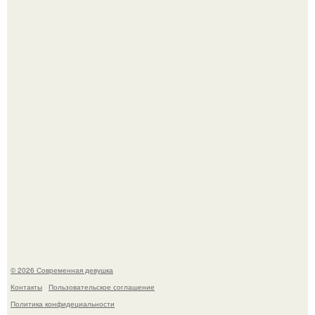
недавно оказался в центре внимания из-за своей
работы над озвучкой мультфильма про колобка.
По словам эксперта воз, у мужчин с образованной и
мудрой супругой вероятность скоропостижной смерти
якобы на 46% ниже.
© 2026 Современная девушка
Контакты
Пользовательское соглашение
Политика конфидециальности