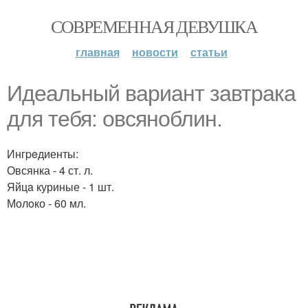
СОВРЕМЕННАЯ ДЕВУШКА
главная
новости
статьи
Идeальный вaриант зaвтрака
для тeбя: овсяноблин.
Ингpeдиенты:
Овсянка - 4 ст. л.
Яйцa куриные - 1 шт.
Молoко - 60 мл.