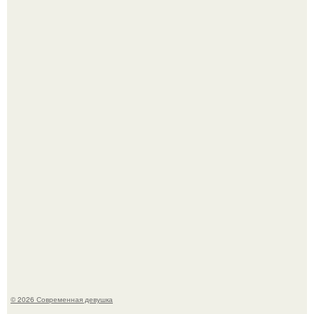
Оксана Самойлова решила разом пресечь слухи о
пластических операциях и публично прояснила
ситуацию.
Анастасию Волочкову не раз упрекали в
приверженности устаревшим бьюти - процедурам.
© 2026 Современная девушка