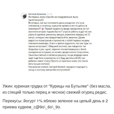
Ужин: куриная грудка от "Курицы на Бутылке" (без масла,
из специй только перец и чеснок) свежий огурец редис.
Перекусы: йогурт 1% яблоко зеленое на целый день в 2
приема худеем_с@9o\_6o\_9o.