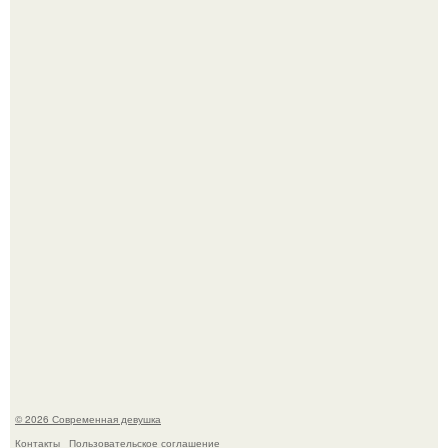
Большинство замечало, что после оргазма мужчина
часто почти сразу теряет возбуждение, тогда как
женщина может дольше сохранять возбуждение.
У юли Гаврилиной снова случился конфликт с комиком
Ильей Соболевым.
© 2026 Современная девушка
Контакты
Пользовательское соглашение