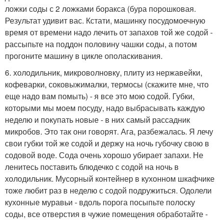
ложки соды с 2 ложками боракса (бура порошковая.
Результат удивит вас. Кстати, машинку посудомоечную
время от времени надо лечить от запахов той же содой -
рассыпьте на поддон половину чашки соды, а потом
прогоните машину в цикле ополаскивания.
6. холодильник, микроволновку, плиту из нержавейки,
кофеварки, соковыжималки, термосы (скажите мне, что
еще надо вам помыть) - я все это мою содой. Губки,
которыми мы моем посуду, надо выбрасывать каждую
неделю и покупать новые - в них самый рассадник
микробов. Это так они говорят. Ага, разбежалась. Я лечу
свои губки той же содой и держу на ночь губочку свою в
содовой воде. Сода очень хорошо убирает запахи. Не
ленитесь поставить блюдечко с содой на ночь в
холодильник. Мусорный контейнер в кухонном шкафчике
тоже любит раз в неделю с содой подружиться. Одолели
кухонные муравьи - вдоль порога посыпьте полоску
соды, все отверстия в чужие помещения обработайте -