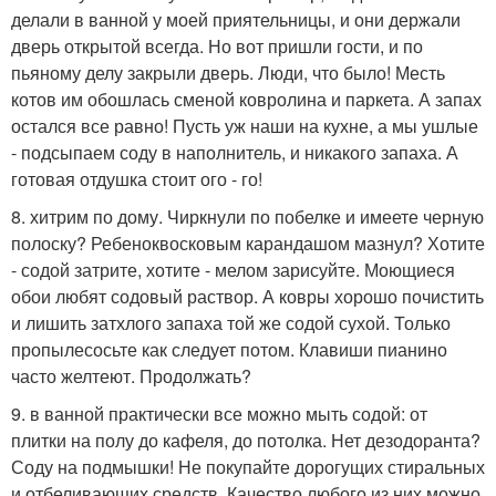
делали в ванной у моей приятельницы, и они держали
дверь открытой всегда. Но вот пришли гости, и по
пьяному делу закрыли дверь. Люди, что было! Месть
котов им обошлась сменой ковролина и паркета. А запах
остался все равно! Пусть уж наши на кухне, а мы ушлые
- подсыпаем соду в наполнитель, и никакого запаха. А
готовая отдушка стоит ого - го!
8. хитрим по дому. Чиркнули по побелке и имеете черную
полоску? Ребеноквосковым карандашом мазнул? Хотите
- содой затрите, хотите - мелом зарисуйте. Моющиеся
обои любят содовый раствор. А ковры хорошо почистить
и лишить затхлого запаха той же содой сухой. Только
пропылесосьте как следует потом. Клавиши пианино
часто желтеют. Продолжать?
9. в ванной практически все можно мыть содой: от
плитки на полу до кафеля, до потолка. Нет дезодоранта?
Соду на подмышки! Не покупайте дорогущих стиральных
и отбеливающих средств. Качество любого из них можно