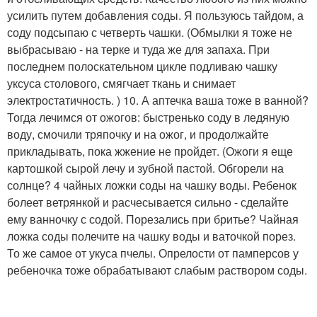
усилить путем добавления соды. Я пользуюсь тайдом, а
соду подсыпаю с четверть чашки. (Обмылки я тоже не
выбрасываю - на терке и туда же для запаха. При
последнем полоскательном цикле подливаю чашку
уксуса столового, смягчает ткань и снимает
электростатичность. ) 10. А аптечка ваша тоже в ванной?
Тогда лечимся от ожогов: быстренько соду в ледяную
воду, смочили тряпочку и на ожог, и продолжайте
прикладывать, пока жжение не пройдет. (Ожоги я еще
картошкой сырой лечу и зубной пастой. Обгорели на
солнце? 4 чайных ложки соды на чашку воды. Ребенок
болеет ветрянкой и расчесывается сильно - сделайте
ему ванночку с содой. Порезались при бритье? Чайная
ложка соды полечите на чашку воды и ваточкой порез.
То же самое от укуса пчелы. Опрелости от памперсов у
ребеночка тоже обрабатывают слабым раствором соды.