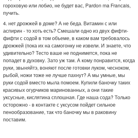
гороховую или лобио, не будет вас, Pardon ma Franсais,
пучить.
4. нет дрожжей в доме? А не беда. Витамин с или
аспирин - то хоть есть? Смешали одно из двух фифти-
фифти с содой в том объеме, в каком вам требовалось
дрожжей (пока их на самогонку не извели. И знаете, что
удивительно? Тесто ваше не поднимется, пока не
попадет в духовку. Зато уж там. А кому понравится, когда
руки, звыняйтэ, воняют после готовки луком, чесноком,
рыбой, ножи тоже не лучше пахнут? А мы умные, мы
руки содой вместо мыла помоем. Купили баночку таких
красивых огурчиков маринованных, а они такие
уксусные, кислятина сплошная. Где наша сода? Только
осторожно - в контакте с уксусом пойдет сильное
пенообразование, так что баночку мы в раковину
поставим.