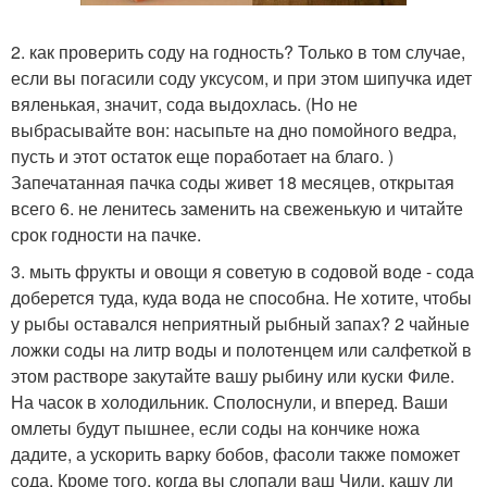
2. как проверить соду на годность? Только в том случае,
если вы погасили соду уксусом, и при этом шипучка идет
вяленькая, значит, сода выдохлась. (Но не
выбрасывайте вон: насыпьте на дно помойного ведра,
пусть и этот остаток еще поработает на благо. )
Запечатанная пачка соды живет 18 месяцев, открытая
всего 6. не ленитесь заменить на свеженькую и читайте
срок годности на пачке.
3. мыть фрукты и овощи я советую в содовой воде - сода
доберется туда, куда вода не способна. Не хотите, чтобы
у рыбы оставался неприятный рыбный запах? 2 чайные
ложки соды на литр воды и полотенцем или салфеткой в
этом растворе закутайте вашу рыбину или куски Филе.
На часок в холодильник. Сполоснули, и вперед. Ваши
омлеты будут пышнее, если соды на кончике ножа
дадите, а ускорить варку бобов, фасоли также поможет
сода. Кроме того, когда вы слопали ваш Чили, кашу ли