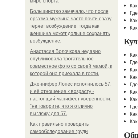
мире спорта
Как
Большинство замечало, что после
Где
оргазма мужчина часто почти сразу
Как
теряет возбуждение, тогда как
Как
женщина может дольше сохранять
Кул
возбуждение.
Анастасия Волочкова недавно
Как
опубликовала трогательное
Где
совместное фото со своей мамой, к
Как
которой она приехала в гости.
Как
Где
Дженнифер Лопес исполнилось 57,
Как
и её отношение к возрасту -
Как
настоящий манифест уверенности:
Где
"не говорите, что я отлично
Как
выгляжу для 57.
Как
Как правильно проводить
Обр
самообследование груди