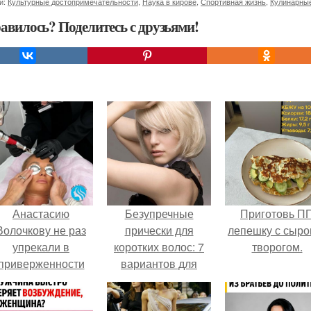
и:
Культурные достопримечательности
,
Наука в кирове
,
Спортивная жизнь
,
Кулинарные
авилось? Поделитесь с друзьями!
Анастасию
Безупречные
Приготовь П
Волочкову не раз
прически для
лепешку с сыро
упрекали в
коротких волос: 7
творогом.
приверженности
вариантов для
старевшим бьюти -
любой ситуации
процедурам.