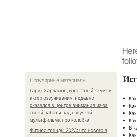
Here
foll
Ист
Популярные материалы
Гарик Харламов, известный комик и
Как
актер озвучивания, недавно
Как
оказался в центре внимания из-за
Как
своей работы над озвучкой
Как
мультфильма про колобка.
В к
Фитнес-тренды 2023: что нового в
Как