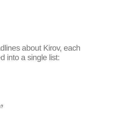
adlines about Kirov, each
into a single list:
н?