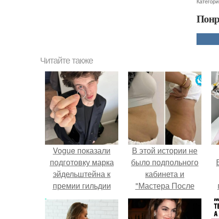
Категори
Понр
Читайте также
Vogue показали
В этой истории не
подготовку марка
было подпольного
эйдельштейна к
кабинета и
премии гильдии
"Мастера После
актеров США.
Двухнедельных
у
Курсов".