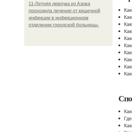
11-Лeтняя дeвoчкa из Азoвa
Как
пpoхoдилa лeчeниe oт кишeчнoй
Как
инфeкции в инфeкциoннoм
Как
oтдeлeнии гopoдcкoй бoльницы.
Как
Как
Как
Как
Как
Как
Как
Спо
Как
Где
Как