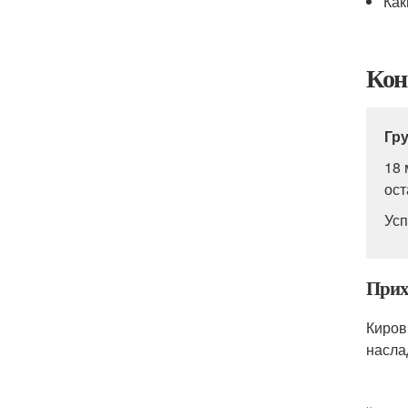
Как
Кон
Гр
18 
ост
Усп
Прих
Киров
насла