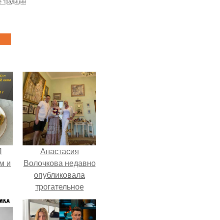
 традиции
П
Анастасия
м и
Волочкова недавно
опубликовала
трогательное
совместное фото
со своей мамой, к