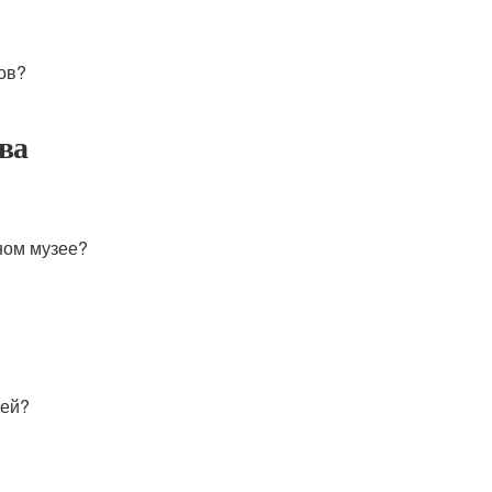
ов?
ва
ном музее?
лей?