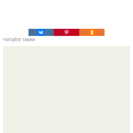
Читайте также
Пп сырники. 5 вкуснейших рецептов сырников для
идеального ПП- завтрака.