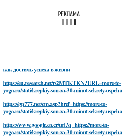
как достичь успеха в жизни
https://eu.research.net/r/2MTKTKN?URL=more-to-
yoga.ru/stati/krepkiy-son-za-30-minut-sekrety-uspeha
https://gp777.net/cm.asp?href=https://more-to-
yoga.ru/stati/krepkiy-son-za-30-minut-sekrety-uspeha
https://www.google.co.cr/url?q=https://more-to-
yoga.ru/stati/krepkiy-son-za-30-minut-sekrety-uspeha