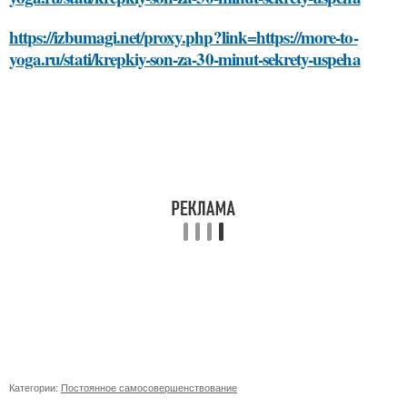
https://izbumagi.net/proxy.php?link=https://more-to-
yoga.ru/stati/krepkiy-son-za-30-minut-sekrety-uspeha
Категории:
Постоянное самосовершенствование