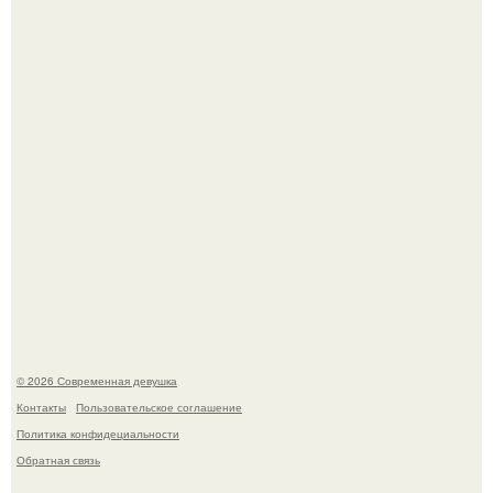
Бывшая актриса для самых взрослых амаранта Хэнк
стала сенатором в Колумбии.
Рацион 1400 калорий.
© 2026 Современная девушка
Контакты
Пользовательское соглашение
Политика конфидециальности
Обратная связь