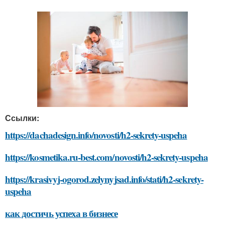
Ссылки:
https://dachadesign.info/novosti/h2-sekrety-uspeha
https://kosmetika.ru-best.com/novosti/h2-sekrety-uspeha
https://krasivyj-ogorod.zelynyjsad.info/stati/h2-sekrety-
uspeha
как достичь успеха в бизнесе