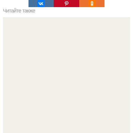
Читайте также
Что такое смотровая яма
Оксана Самойлова решила разом пресечь слухи о
пластических операциях и публично прояснила
ситуацию.