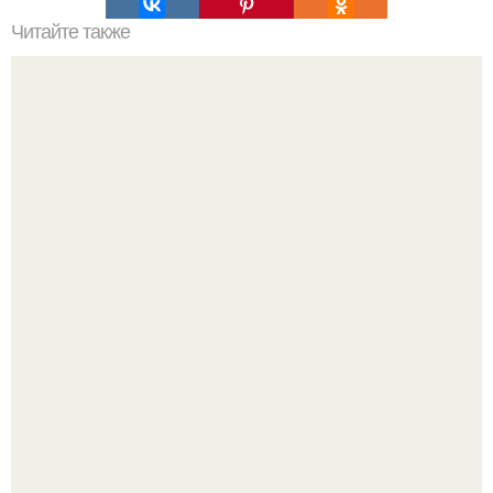
Читайте также
Мы исполняем желания?
У юли Гаврилиной снова случился конфликт с комиком
Ильей Соболевым.