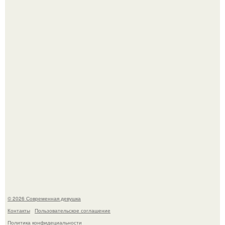
Итальяно веро: Орнелла мути упаковала чемоданы и
готовится обзавестись красным паспортом.
Бывшая актриса для самых взрослых амаранта Хэнк
стала сенатором в Колумбии.
© 2026 Современная девушка
Контакты
Пользовательское соглашение
Политика конфидециальности