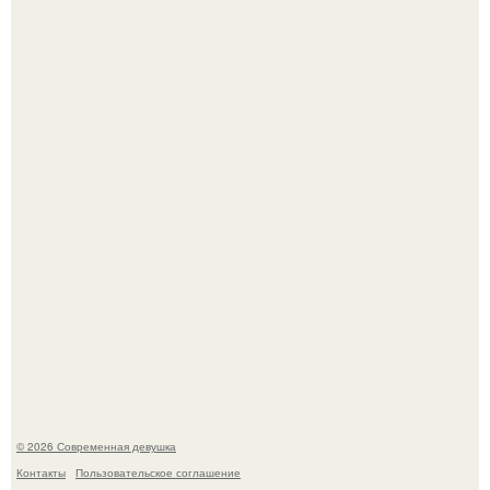
Платье, которое до сих пор вызывает споры спустя годы.
Бывшая актриса для самых взрослых амаранта Хэнк
стала сенатором в Колумбии.
© 2026 Современная девушка
Контакты
Пользовательское соглашение