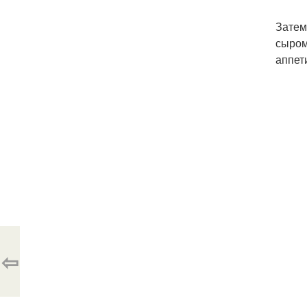
Затем
сыром
аппет
⇦