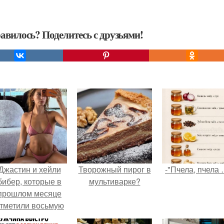
авилось? Поделитесь с друзьями!
Джастин и хейли
Творожный пирог в
-"Пчела, пчела 
бибер, которые в
мультиварке?
прошлом месяце
тметили восьмую
годовщину