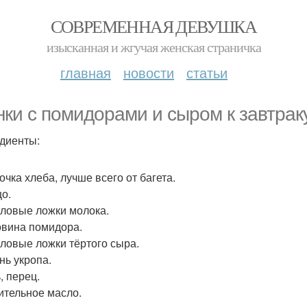
СОВРЕМЕННАЯ ДЕВУШКА
изысканная и жгучая женская страничка
главная
новости
статьи
нки с помидорами и сыром к завтраку
диенты:
сочка хлеба, лучше всего от багета.
цо.
толовые ложки молока.
овина помидора.
толовые ложки тёртого сыра.
нь укропа.
, перец.
тительное масло.