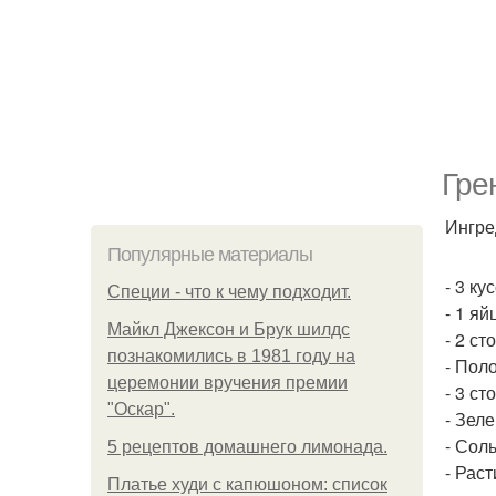
Гре
Ингре
Популярные материалы
- 3 ку
Специи - что к чему подходит.
- 1 яй
Майкл Джексон и Брук шилдс
- 2 с
познакомились в 1981 году на
- Пол
церемонии вручения премии
- 3 с
"Оскар".
- Зеле
- Соль
5 рецептов домашнего лимонада.
- Рас
Платье худи с капюшоном: список