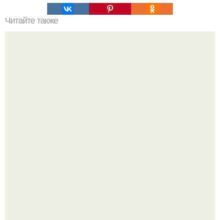
Читайте также
Свекольник на кефире.
Оксана Самойлова решила разом пресечь слухи о
пластических операциях и публично прояснила