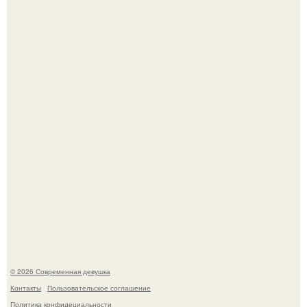
Анастасию Волочкову не раз упрекали в
приверженности устаревшим бьюти - процедурам.
Сергей Лазарев купил квартиру в Майами за 1 миллион
долларов.
© 2026 Современная девушка
Контакты
Пользовательское соглашение
Политика конфидециальности