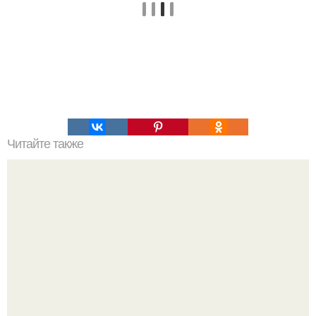
Читайте также
5 чизкейков, которые заставят вас влюбиться в ПП-
десерты, ведь они не только очень вкусные и нежные, но
и абсолютно безопасны для вашей талии.