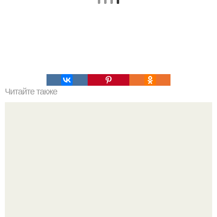
Читайте также
Как коронавирус влияет на работу органов: все, что
нужно знать