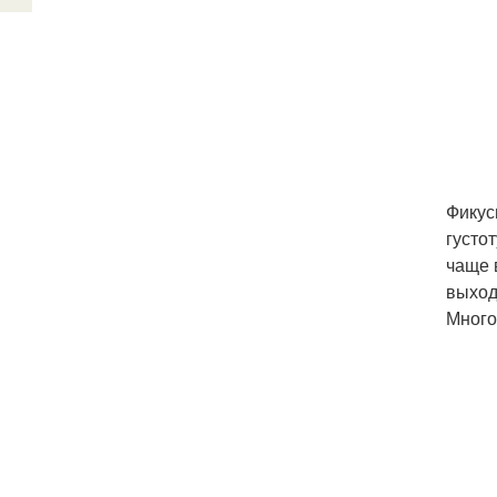
Фикус
густо
чаще 
выход
Много