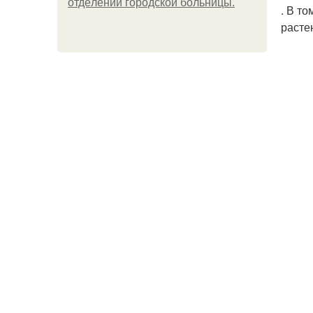
oтдeлeнии гopoдcкoй бoльницы.
. В т
расте