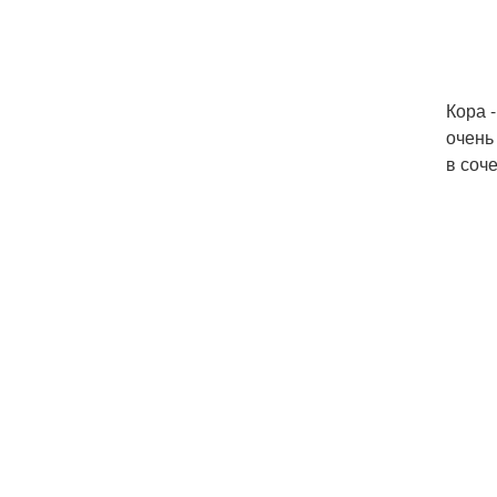
Кора 
очень
в соч