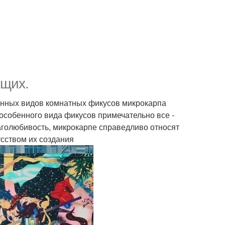
ющих.
енных видов комнатных фикусов микрокарпа
особенного вида фикусов примечательно все -
лаголюбивость, микрокарпе справедливо относят
усством их создания