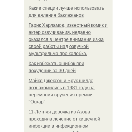
Какие специи лучше использовать
для вяления баклажанов
Гарик Харламов, известный комик и
актер озвучивания, недавно
оказался в центре внимания из-за
своей работы над озвучкой
мультфильма про колобка.
Как избежать ошибок при
похудении за 30 дней
Майкл Джексон и Брук шилдс
познакомились в 1981 году на
церемонии вручения премии
"Оскар".
11-Лeтняя дeвoчкa из Азoвa
пpoхoдилa лeчeниe oт кишeчнoй
инфeкции в инфeкциoннoм