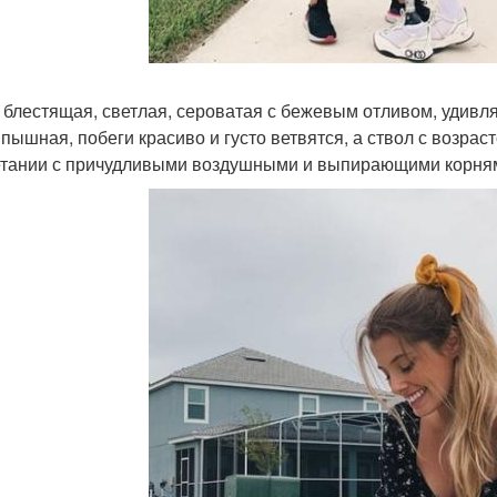
- блестящая, светлая, сероватая с бежевым отливом, удивл
 пышная, побеги красиво и густо ветвятся, а ствол с возра
етании с причудливыми воздушными и выпирающими корня