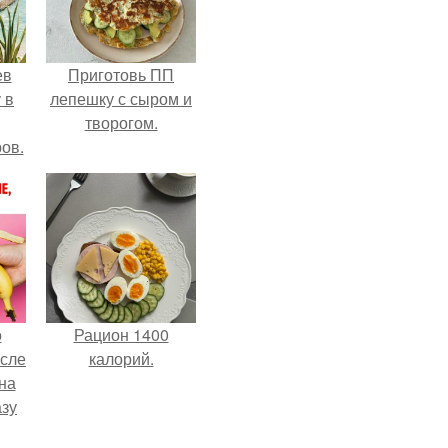
ев
Приготовь ПП
 в
лепешку с сыром и
творогом.
ов.
о
Рацион 1400
осле
калорий.
на
азу