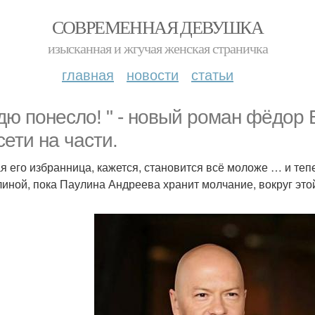
СОВРЕМЕННАЯ ДЕВУШКА
изысканная и жгучая женская страничка
главная
новости
статьи
дю понесло! " - новый роман фёдор
сети на части.
я его избранница, кажется, становится всё моложе … и те
линой, пока Паулина Андреева хранит молчание, вокруг этой