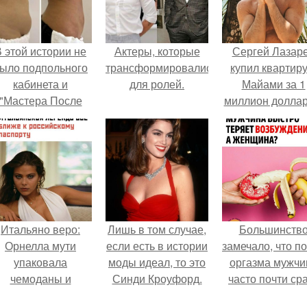
 этой истории не
Актеры, которые
Сергей Лазар
ыло подпольного
трансформировались
купил квартиру
кабинета и
для ролей.
Майами за 1
"Мастера После
миллион доллар
Двухнедельных
Курсов".
Итальяно веро:
Лишь в том случае,
Большинств
Орнелла мути
если есть в истории
замечало, что п
упаковала
моды идеал, то это
оргазма мужчи
чемоданы и
Синди Кроуфорд.
часто почти ср
готовится
теряет