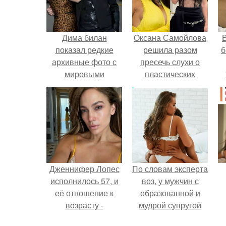
Дима билан
Оксана Самойлова
В
показал редкие
решила разом
б
архивные фото с
пресечь слухи о
мировыми
пластических
звёздами.
операциях и
публично
прояснила
ситуацию.
Дженнифер Лопес
По словам эксперта
исполнилось 57, и
воз, у мужчин с
её отношение к
образованной и
возрасту -
мудрой супругой
настоящий
вероятность