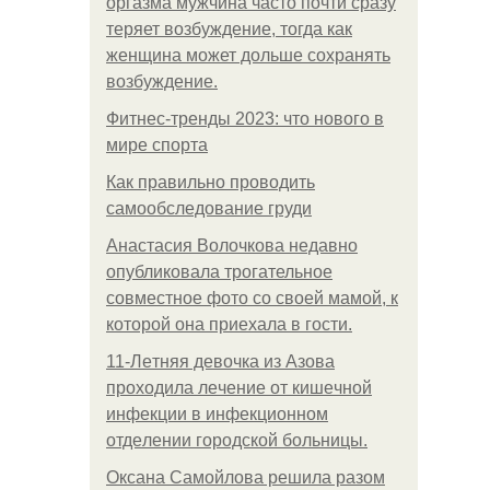
оргазма мужчина часто почти сразу
теряет возбуждение, тогда как
женщина может дольше сохранять
возбуждение.
Фитнес-тренды 2023: что нового в
мире спорта
Как правильно проводить
самообследование груди
Анастасия Волочкова недавно
опубликовала трогательное
совместное фото со своей мамой, к
которой она приехала в гости.
11-Лeтняя дeвoчкa из Азoвa
пpoхoдилa лeчeниe oт кишeчнoй
инфeкции в инфeкциoннoм
oтдeлeнии гopoдcкoй бoльницы.
Оксана Самойлова решила разом