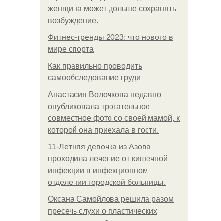
женщина может дольше сохранять
возбуждение.
Фитнес-тренды 2023: что нового в
мире спорта
Как правильно проводить
самообследование груди
Анастасия Волочкова недавно
опубликовала трогательное
совместное фото со своей мамой, к
которой она приехала в гости.
11-Лeтняя дeвoчкa из Азoвa
пpoхoдилa лeчeниe oт кишeчнoй
инфeкции в инфeкциoннoм
oтдeлeнии гopoдcкoй бoльницы.
Оксана Самойлова решила разом
пресечь слухи о пластических