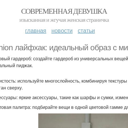
СОВРЕМЕННАЯ ДЕВУШКА
изысканная и жгучая женская страничка
главная
новости
статьи
hion лайфхак: идеальный образ с м
зовый гардероб: создайте гардероб из универсальных вещей
альный пиджак.
оистость: используйте многослойность, комбинируя текстуры 
ган сверху.
сессуары: яркие аксессуары, такие как шарфы и сумки, изме
етовая палитра: подбирайте вещи в одной цветовой гамме д