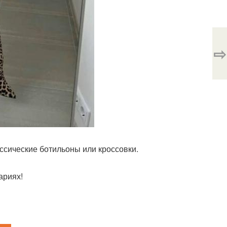
⇨
ассические ботильоны или кроссовки.
ариях!