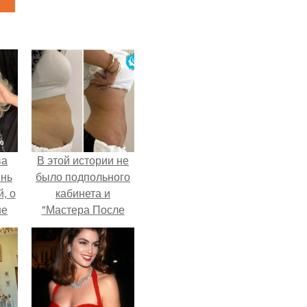
ва
В этой истории не
ень
было подпольного
, о
кабинета и
ше
"Мастера После
ла.
Двухнедельных
Курсов".