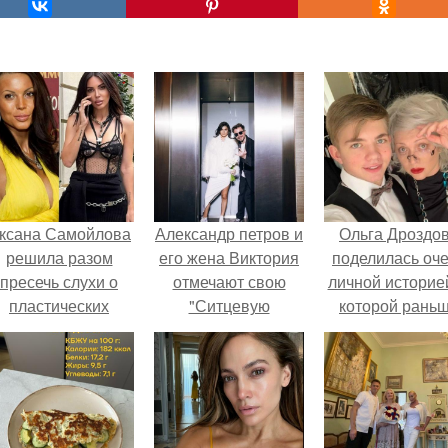
ксана Самойлова
Александр петров и
Ольга Дроздо
решила разом
его жена Виктория
поделилась оч
пресечь слухи о
отмечают свою
личной историей
пластических
"Ситцевую
которой рань
операциях и
Свадьбу".
почти не говори
публично
прояснила
ситуацию.