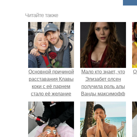
Читайте также
Основной причиной
Мало кто знает, что
О
расставания Клавы
Элизабет олсен
коки с её парнем
получила роль алы
стало её желание
Ванды максимофф
стать мамой.
не сразу.