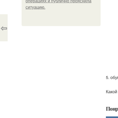
операциях и публично прояснила
ситуацию.
⇦
5. об
Какой
Понр