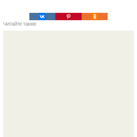
Читайте также
Что будет если постоянно есть гречку. Что будет, если
есть гречку каждый день