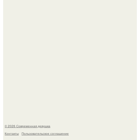
Мужчины с умными и образованными супругами реже
сталкиваются с внезапной смертью, заявила эксперт
воз.
Мы привыкли считать сахар обычной и безобидной
частью ежедневного рациона.
© 2026 Современная девушка
Контакты
Пользовательское соглашение