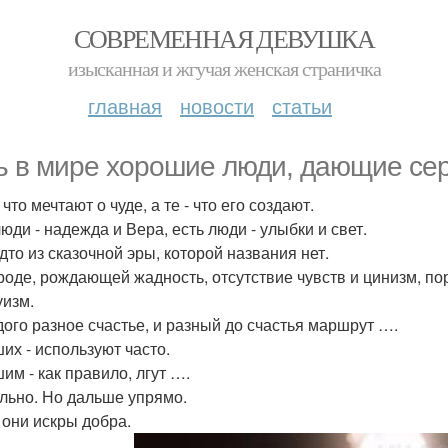
СОВРЕМЕННАЯ ДЕВУШКА
изысканная и жгучая женская страничка
главная
новости
статьи
ь в мире хорошие люди, дающие сер
 что мечтают о чуде, а те - что его создают.
юди - надежда и Вера, есть люди - улыбки и свет.
дто из сказочной эры, которой названия нет.
роде, рождающей жадность, отсутствие чувств и цинизм, пор
уизм.
дого разное счастье, и разный до счастья маршрут ….
их - используют часто.
им - как правило, лгут ….
льно. Но дальше упрямо.
 они искры добра.