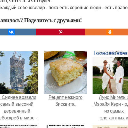
ло, что есть и что будет.
 каждый себе ювелир - пока есть хорошие люди - есть право
авилось? Поделитесь с друзьями!
 Сиднее возвели
Рецепт нежного
Луис Мигель 
самый высокий
бисквита.
Мэрайя Кэри - о
деревянный
из самых
ебоскреб в мире -
элегантных 
Atlassian Central.
обсуждаемых 