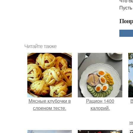
Что бы
Пусть
Понр
Читайте также
Мясные клубочки в
Рацион 1400
В
слоеном тесте.
калорий.
н