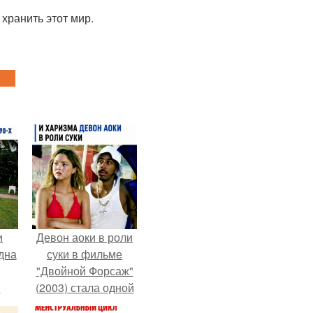
 хранить этот мир.
и
Девон аоки в роли
дна
суки в фильме
"Двойной Форсаж"
и
(2003) стала одной
пар
из самых ярких и