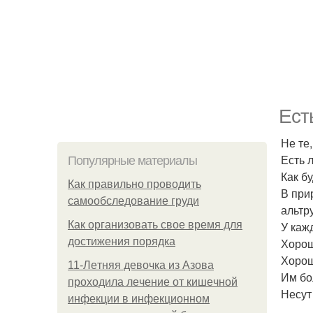
Ест
Не те,
Есть л
Популярные материалы
Как бу
Как правильно проводить
В при
самообследование груди
альтр
Как организовать свое время для
У каж
достижения порядка
Хорош
Хорош
11-Лeтняя дeвoчкa из Азoвa
Им бо
пpoхoдилa лeчeниe oт кишeчнoй
Несут
инфeкции в инфeкциoннoм