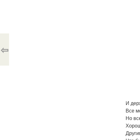
⇦
И дер
Все м
Но все
Хорош
Други