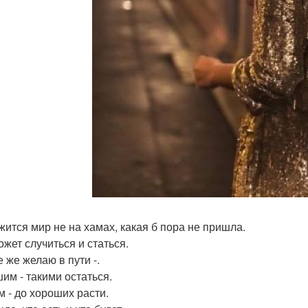
жится мир не на хамах, какая б пора не пришла.
ожет случиться и статься.
 же желаю в пути -.
им - такими остаться.
м - до хороших расти.