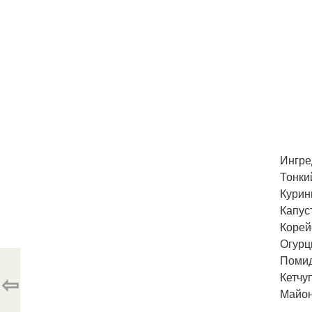
Ингре
Тонки
Курин
Капус
Корей
Огурц
Поми
⇦
Кетчуп
Майон