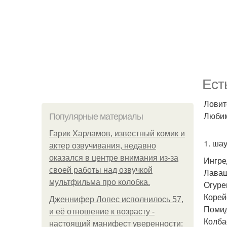
Ест
Ловите
Любим
Популярные материалы
Гарик Харламов, известный комик и
1. ша
актер озвучивания, недавно
оказался в центре внимания из-за
Ингре
своей работы над озвучкой
Лаваш
мультфильма про колобка.
Огурец
Корей
Дженнифер Лопес исполнилось 57,
Помид
и её отношение к возрасту -
Колба
настоящий манифест уверенности: