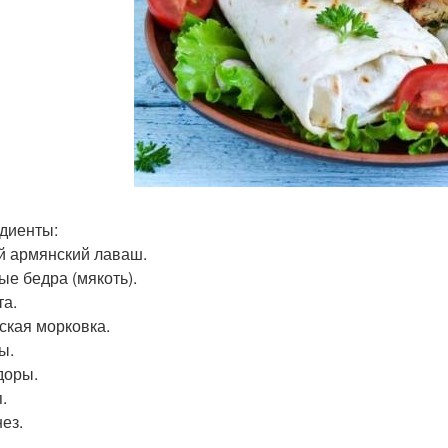
диенты:
й армянский лаваш.
ые бедра (мякоть).
та.
ская морковка.
ы.
доры.
.
ез.