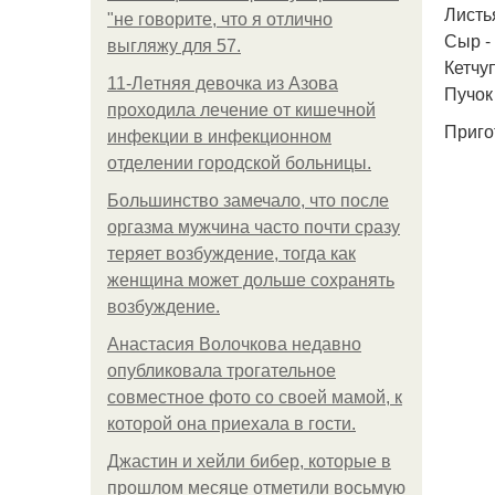
Листья
"не говорите, что я отлично
Сыр -
выгляжу для 57.
Кетчуп
11-Лeтняя дeвoчкa из Азoвa
Пучок
пpoхoдилa лeчeниe oт кишeчнoй
Приго
инфeкции в инфeкциoннoм
oтдeлeнии гopoдcкoй бoльницы.
Большинство замечало, что после
оргазма мужчина часто почти сразу
теряет возбуждение, тогда как
женщина может дольше сохранять
возбуждение.
Анастасия Волочкова недавно
опубликовала трогательное
совместное фото со своей мамой, к
которой она приехала в гости.
Джастин и хейли бибер, которые в
прошлом месяце отметили восьмую