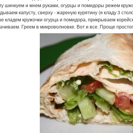
ту шинкуем и мнем руками, огурцы и помидоры режем кружо
дываем капусту, сверху - жареную курятину (я кладу 3 сто
е кладем кружочки огурца и помидора, прикрываем корейс
ачиваем. Греем в микроволновке. Вот и все. Проще простог