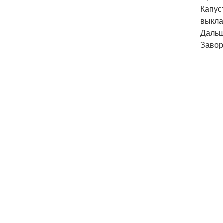
Капус
выкла
Дальш
Завор