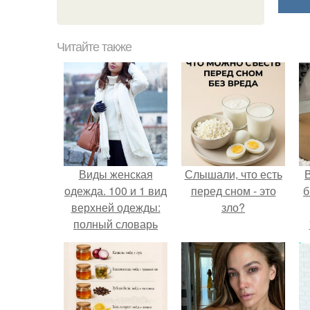
Читайте также
Виды женская
Слышали, что есть
В
одежда. 100 и 1 вид
перед сном - это
б
верхней одежды:
зло?
полный словарь
видов пальто,
курток и прочего