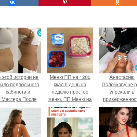
 этой истории не
Меню ПП на 1200
Анастасию
ыло подпольного
ккал в день на
Волочкову не р
кабинета и
неделю простое
упрекали в
"Мастера После
меню. ПП Меню на
приверженнос
Двухнедельных
неделю
устаревшим бью
Курсов".
процедурам.