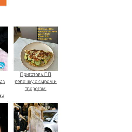
Приготовь ПП
аз
лепешку с сыром и
творогом.
ти
ти -