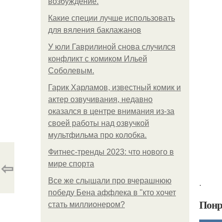
возбуждение.
Какие специи лучше использовать
для вяления баклажанов
У юли Гаврилиной снова случился
конфликт с комиком Ильей
Соболевым.
Гарик Харламов, известный комик и
актер озвучивания, недавно
оказался в центре внимания из-за
своей работы над озвучкой
мультфильма про колобка.
Фитнес-тренды 2023: что нового в
⇦
мире спорта
Все же слышали про вчерашнюю
.
победу Бена аффлека в "кто хочет
Понр
стать миллионером?