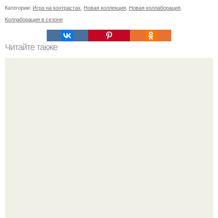
Категории:
Игра на контрастах
,
Новая коллекция
,
Новая коллаборация
,
Коллаборация в сезоне
Читайте также
Вишневая запеканка. Ингредиенты: