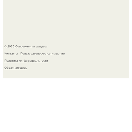
Кристина асмус опубликовала пляжные фото с 12-
летней дочерью от Гарика Харламова.
© 2026 Современная девушка
Контакты
Пользовательское соглашение
Политика конфидециальности
Обратная связь