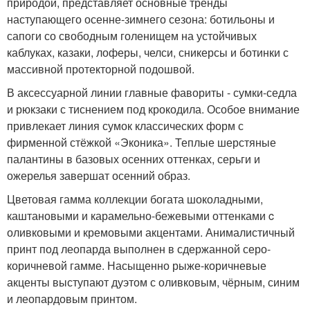
природой, представляет основные тренды
наступающего осенне-зимнего сезона: ботильоны и
сапоги со свободным голенищем на устойчивых
каблуках, казаки, лоферы, челси, сникерсы и ботинки с
массивной протекторной подошвой.
В аксессуарной линии главные фавориты - сумки-седла
и рюкзаки с тиснением под крокодила. Особое внимание
привлекает линия сумок классических форм с
фирменной стёжкой «Эконика». Теплые шерстяные
палантины в базовых осенних оттенках, серьги и
ожерелья завершат осенний образ.
Цветовая гамма коллекции богата шоколадными,
каштановыми и карамельно-бежевыми оттенками c
оливковыми и кремовыми акцентами. Анималистичный
принт под леопарда выполнен в сдержанной серо-
коричневой гамме. Насыщенно рыже-коричневые
акценты выступают дуэтом с оливковым, чёрным, синим
и леопардовым принтом.