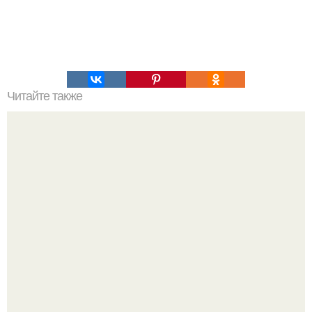
Читайте также
Меню ПП на 1200 ккал в день на неделю простое меню.
ПП Меню на неделю