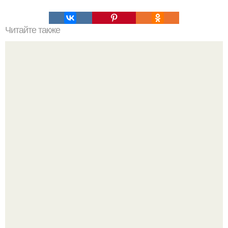
Читайте также
12 способов не кушать на ночь.
В этой истории не было подпольного кабинета и