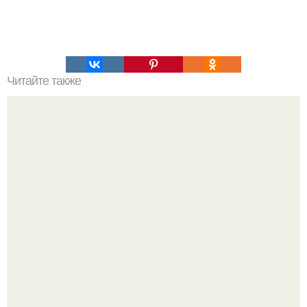
Читайте также
Спрей для роста волос - волосы начали расти, как
никогда!