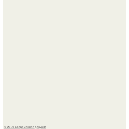
По словам эксперта воз, у мужчин с образованной и
мудрой супругой вероятность скоропостижной смерти
якобы на 46% ниже.
У юли Гаврилиной снова случился конфликт с комиком
Ильей Соболевым.
© 2026 Современная девушка