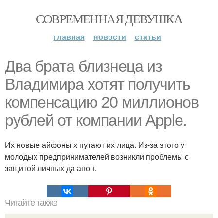
СОВРЕМЕННАЯ ДЕВУШКА
главная
новости
статьи
Два брата близнеца из
Владимира хотят получить
компенсацию 20 миллионов
рублей от компании Apple.
Их новые айфоны х путают их лица. Из-за этого у
молодых предпринимателей возникли проблемы с
защитой личных да анон.
Читайте также