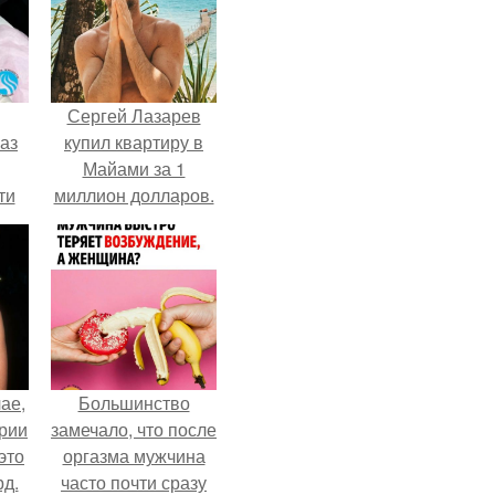
Сергей Лазарев
аз
купил квартиру в
Майами за 1
ти
миллион долларов.
ти -
ае,
Большинство
ории
замечало, что после
это
оргазма мужчина
д.
часто почти сразу