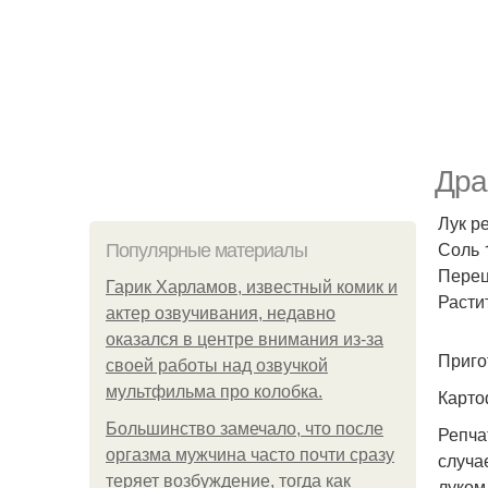
Дра
Лук ре
Соль 1
Популярные материалы
Перец
Гарик Харламов, известный комик и
Расти
актер озвучивания, недавно
оказался в центре внимания из-за
Приго
своей работы над озвучкой
мультфильма про колобка.
Карто
Большинство замечало, что после
Репча
оргазма мужчина часто почти сразу
случа
теряет возбуждение, тогда как
луком