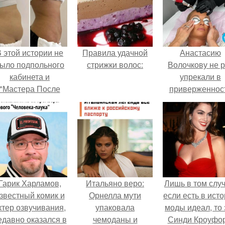
 этой истории не
Правила удачной
Анастасию
ыло подпольного
стрижки волос:
Волочкову не р
кабинета и
упрекали в
"Мастера После
приверженнос
Двухнедельных
устаревшим бью
Курсов".
процедурам.
Гарик Харламов,
Итальяно веро:
Лишь в том случ
звестный комик и
Орнелла мути
если есть в ист
ктер озвучивания,
упаковала
моды идеал, то 
едавно оказался в
чемоданы и
Синди Кроуфор