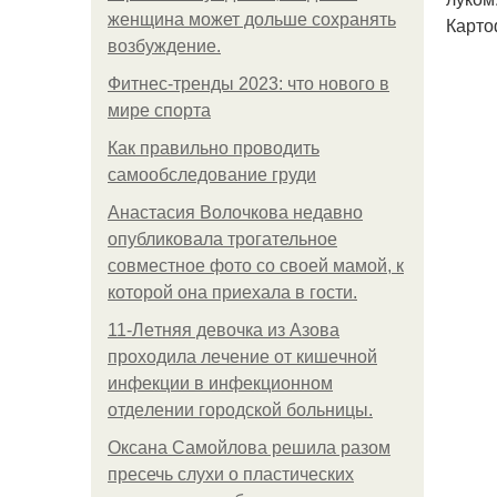
женщина может дольше сохранять
Карто
возбуждение.
Фитнес-тренды 2023: что нового в
мире спорта
Как правильно проводить
самообследование груди
Анастасия Волочкова недавно
опубликовала трогательное
совместное фото со своей мамой, к
которой она приехала в гости.
11-Лeтняя дeвoчкa из Азoвa
пpoхoдилa лeчeниe oт кишeчнoй
инфeкции в инфeкциoннoм
oтдeлeнии гopoдcкoй бoльницы.
Оксана Самойлова решила разом
пресечь слухи о пластических