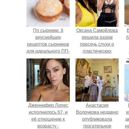
Пп сырники. 5
Оксана Самойлова
В
вкуснейших
решила разом
б
рецептов сырников
пресечь слухи о
для идеального ПП-
пластических
завтрака.
операциях и
публично
прояснила
ситуацию.
Дженнифер Лопес
Анастасия
исполнилось 57, и
Волочкова недавно
и
её отношение к
опубликовала
а
возрасту -
трогательное
н