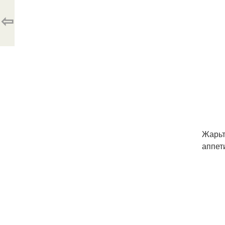
⇦
Жарьт
аппет