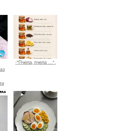
-"Пчела, пчела …".
аз
ти
ти -