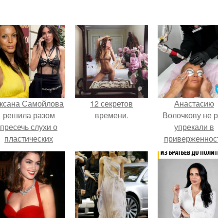
ксана Самойлова
12 секретов
Анастасию
решила разом
времени.
Волочкову не р
пресечь слухи о
упрекали в
пластических
приверженнос
операциях и
устаревшим бью
публично
процедурам.
прояснила
ситуацию.