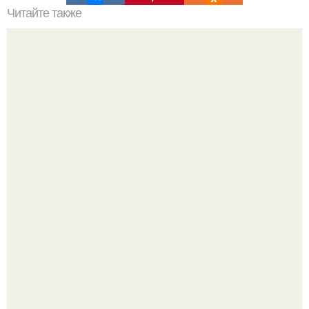
Читайте также
Супер - диета для похудения: минус 15 кг за месяц.
Слышали, что есть перед сном - это зло?