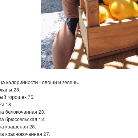
ца калорийности - овощи и зелень.
жаны 28.
ый горошек 75.
ки 18.
та белокочанная 23.
та брюссельская 12.
та квашеная 28.
та краснокочанная 27.