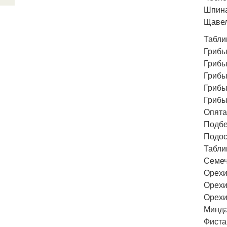
Шпина
Щавел
Табли
Грибы
Грибы
Грибы
Грибы
Грибы
Опята
Подбе
Подос
Табли
Семеч
Орехи
Орехи
Орехи
Минда
Фиста