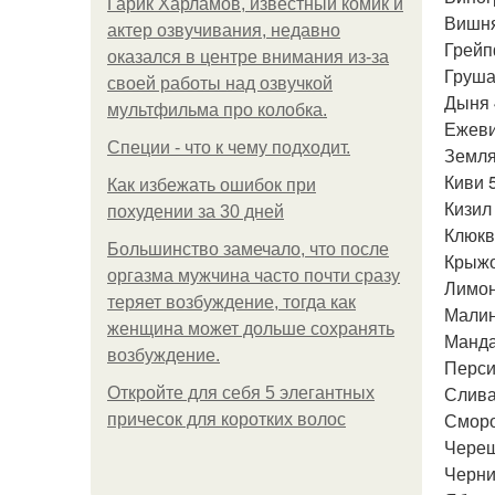
Гарик Харламов, известный комик и
Вишня
актер озвучивания, недавно
Грейп
оказался в центре внимания из-за
Груша
своей работы над озвучкой
Дыня 
мультфильма про колобка.
Ежеви
Специи - что к чему подходит.
Земля
Киви 
Как избежать ошибок при
Кизил 
похудении за 30 дней
Клюкв
Большинство замечало, что после
Крыжо
оргазма мужчина часто почти сразу
Лимон
теряет возбуждение, тогда как
Малин
женщина может дольше сохранять
Манда
возбуждение.
Перси
Слива
Откройте для себя 5 элегантных
Сморо
причесок для коротких волос
Череш
Черни