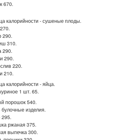
к 670.
ца калорийности - сушеные плоды.
270.
 290.
ш 310.
а 290.
и 290.
слив 220.
и 210.
ца калорийности - яйца.
куриное 1 шт. 65.
й порошок 540.
- булочные изделия.
 295.
ка ржаная 375.
ая выпечка 300.
, пряники 330.