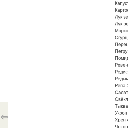
Капус
Карто
Лук з
Лук р
Морко
Огурц
Перец
Петру
Помид
Ревен
Редис
Редьк
Репа 
Салат
Свёкл
Тыква
Укроп 
⇦
Хрен 
Чесно