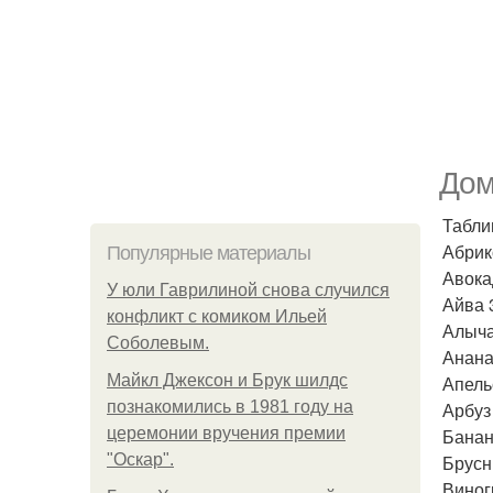
Дом
Табли
Абрик
Популярные материалы
Авока
У юли Гаврилиной снова случился
Айва 
конфликт с комиком Ильей
Алыча
Соболевым.
Анана
Майкл Джексон и Брук шилдс
Апель
познакомились в 1981 году на
Арбуз
церемонии вручения премии
Банан
"Оскар".
Брусн
Виног