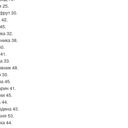
 25.
фрут 30.
 42.
45.
ка 32.
ника 38.
50.
41.
а 33.
вник 48.
 30.
а 45.
рин 41.
ки 45.
 44.
дина 43.
ня 53.
ка 44.