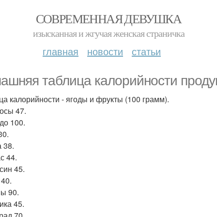
СОВРЕМЕННАЯ ДЕВУШКА
изысканная и жгучая женская страничка
главная
новости
статьи
ашняя таблица калорийности продук
ца калорийности - ягоды и фрукты (100 грамм).
осы 47.
до 100.
30.
 38.
с 44.
син 45.
 40.
ы 90.
ика 45.
рад 70.