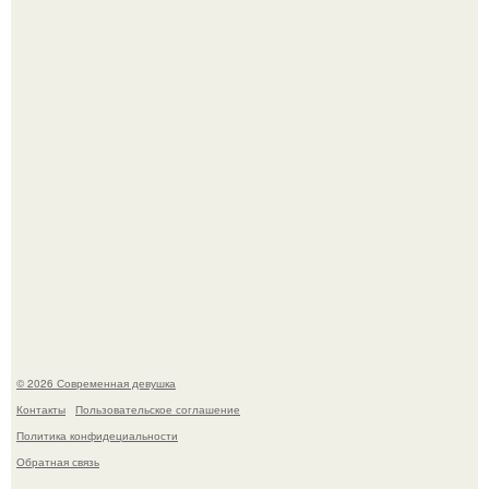
(2003) стала одной из самых ярких и запоминающихся
героинь всей франшизы.
Настя Макаревич и её бывший супруг поженились на
борту круизного лайнера.
© 2026 Современная девушка
Контакты
Пользовательское соглашение
Политика конфидециальности
Обратная связь