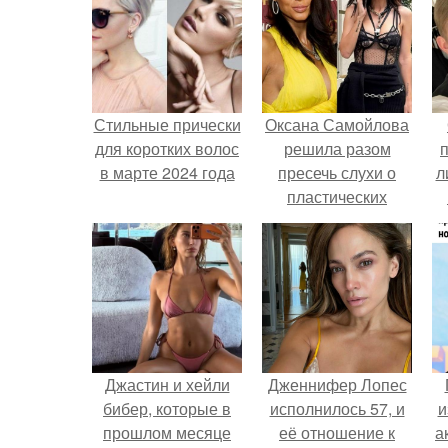
Стильные прически
Оксана Самойлова
для коротких волос
решила разом
в марте 2024 года
пресечь слухи о
л
пластических
операциях и
п
публично
прояснила
ситуацию.
Джастин и хейли
Дженнифер Лопес
бибер, которые в
исполнилось 57, и
и
прошлом месяце
её отношение к
а