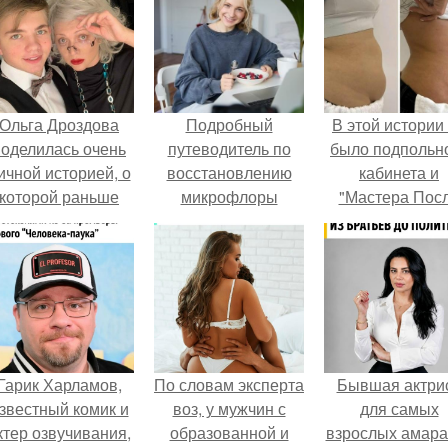
Ольга Дроздова
Подробный
В этой истории
поделилась очень
путеводитель по
было подпольн
ичной историей, о
восстановлению
кабинета и
которой раньше
микрофлоры
"Мастера Пос
очти не говорила.
кишечника
Двухнедельн
Курсов".
Гарик Харламов,
По словам эксперта
Бывшая актри
звестный комик и
воз, у мужчин с
для самых
ктер озвучивания,
образованной и
взрослых амара