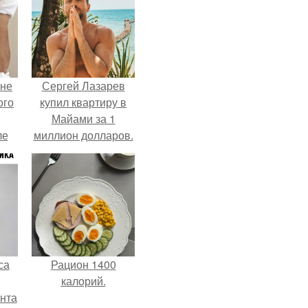
 не
Сергей Лазарев
ого
купил квартиру в
Майами за 1
ле
миллион долларов.
ых
са
Рацион 1400
калорий.
нта