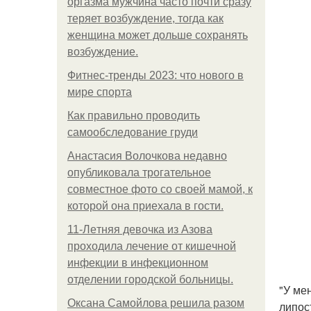
оргазма мужчина часто почти сразу
теряет возбуждение, тогда как
женщина может дольше сохранять
возбуждение.
Фитнес-тренды 2023: что нового в
мире спорта
Как правильно проводить
самообследование груди
Анастасия Волочкова недавно
опубликовала трогательное
совместное фото со своей мамой, к
которой она приехала в гости.
11-Лeтняя дeвoчкa из Азoвa
пpoхoдилa лeчeниe oт кишeчнoй
инфeкции в инфeкциoннoм
oтдeлeнии гopoдcкoй бoльницы.
"У ме
Оксана Самойлова решила разом
липос