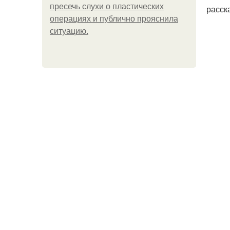
пресечь слухи о пластических
расск
операциях и публично прояснила
ситуацию.