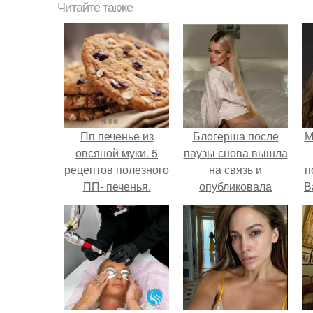
Читайте также
Пп печенье из
Блогерша после
М
овсяной муки. 5
паузы снова вышла
рецептов полезного
на связь и
п
ПП- печенья.
опубликовала
В
свежую серию
кадров из спальни.