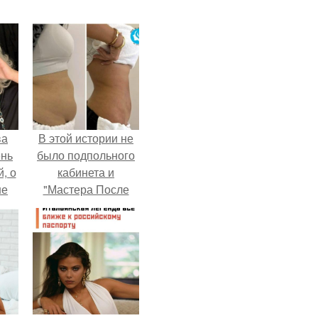
ва
В этой истории не
ень
было подпольного
, о
кабинета и
ше
"Мастера После
ла.
Двухнедельных
Курсов".