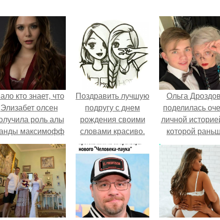
ало кто знает, что
Поздравить лучшую
Ольга Дроздо
Элизабет олсен
подругу с днем
поделилась оч
олучила роль алы
рождения своими
личной историей
анды максимофф
словами красиво.
которой рань
не сразу.
100 слов о лучшей
почти не говори
подруге