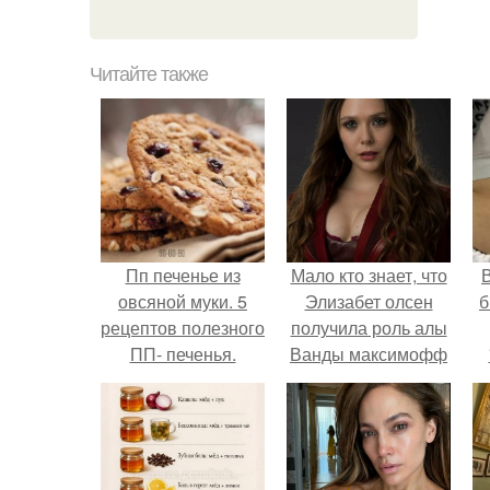
Читайте также
Пп печенье из
Мало кто знает, что
В
овсяной муки. 5
Элизабет олсен
б
рецептов полезного
получила роль алы
ПП- печенья.
Ванды максимофф
не сразу.