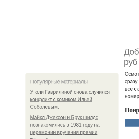
Доб
руб
Осмот
сразу
Популярные материалы
все с
У юли Гаврилиной снова случился
номера
конфликт с комиком Ильей
Соболевым.
Понр
Майкл Джексон и Брук шилдс
познакомились в 1981 году на
церемонии вручения премии