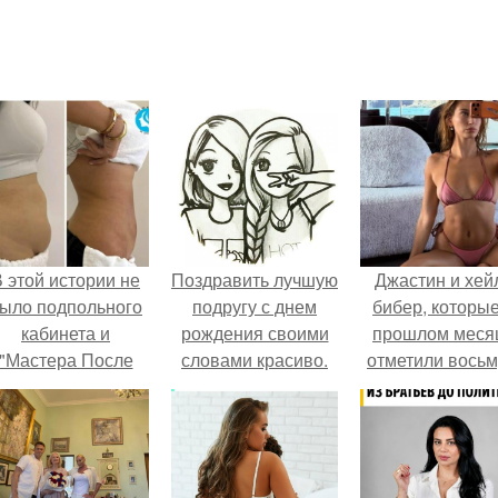
 этой истории не
Поздравить лучшую
Джастин и хей
ыло подпольного
подругу с днем
бибер, которые
кабинета и
рождения своими
прошлом меся
"Мастера После
словами красиво.
отметили вось
Двухнедельных
100 слов о лучшей
годовщину
Курсов".
подруге
помолвки, пока
новые фото 
совместного
отдыха.