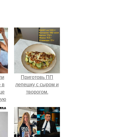
ли
Приготовь ПП
 в
лепешку с сыром и
це
творогом.
мую
зали
с