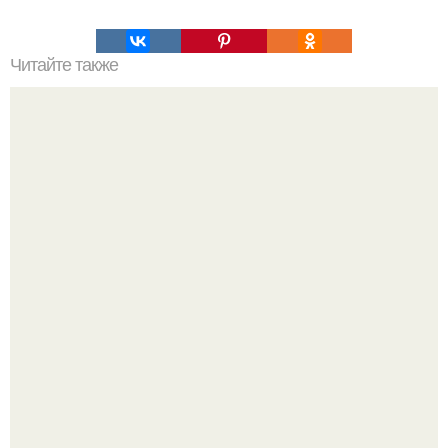
Читайте также
Меню ПП на 1200 ккал в день на неделю простое меню.
ПП Меню на неделю