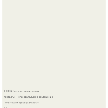
Настя Макаревич и её бывший супруг поженились на
борту круизного лайнера.
Девушка разместила объявление о чёрном котёнке, и
первого малыша быстро забрали в новый дом.
© 2026 Современная девушка
Контакты
Пользовательское соглашение
Политика конфидециальности