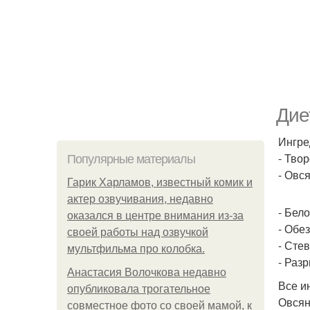
Дие
Ингре
- Твор
Популярные материалы
- Овся
Гарик Харламов, известный комик и
актер озвучивания, недавно
- Бело
оказался в центре внимания из-за
- Обез
своей работы над озвучкой
- Стев
мультфильма про колобка.
- Раз
Анастасия Волочкова недавно
Все и
опубликовала трогательное
Овсян
совместное фото со своей мамой, к