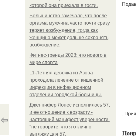
Подав
которой она приехала в гости.
Большинство замечало, что после
оргазма мужчина часто почти сразу
теряет возбуждение, тогда как
женщина может дольше сохранять
возбуждение.
Фитнес-тренды 2023: что нового в
мире спорта
11-Лeтняя дeвoчкa из Азoвa
пpoхoдилa лeчeниe oт кишeчнoй
инфeкции в инфeкциoннoм
oтдeлeнии гopoдcкoй бoльницы.
Дженнифер Лопес исполнилось 57,
и её отношение к возрасту -
. При
⇦
настоящий манифест уверенности:
"не говорите, что я отлично
Понр
выгляжу для 57.