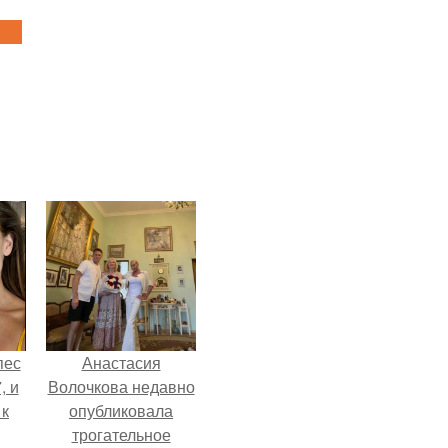
пес
Анастасия
, и
Волочкова недавно
 к
опубликовала
трогательное