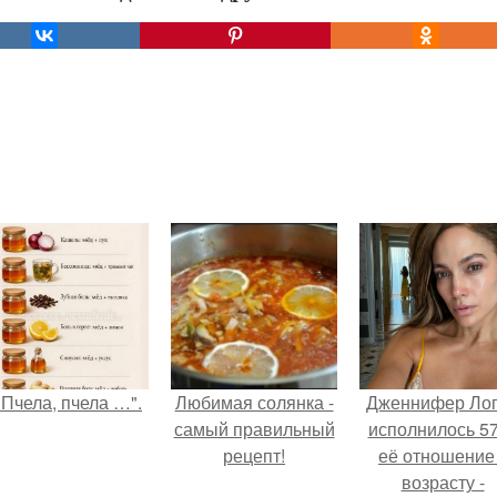
"Пчела, пчела …".
Любимая солянка -
Дженнифер Ло
самый правильный
исполнилось 57
рецепт!
её отношение
возрасту -