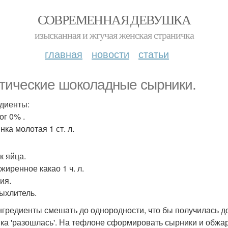
СОВРЕМЕННАЯ ДЕВУШКА
изысканная и жгучая женская страничка
главная
новости
статьи
тические шоколадные сырники.
диенты:
ог 0% .
нка молотая 1 ст. л.
к яйца.
жиренное какао 1 ч. л.
ия.
рыхлитель.
нгредиенты смешать до однородности, что бы получилась дос
ка 'разошлась'. На тефлоне сформировать сырники и обжар