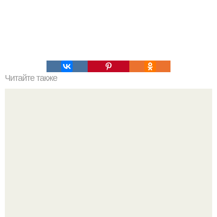
Читайте также
Массаж шеи спасет от инфаркта.