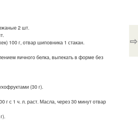
 ржаные 2 шт.
т.
⇨
ек) 100 г, отвар шиповника 1 стакан.
влением яичного белка, выпекать в форме без
ухофруктами (30 г).
 г с 1 ч. л. раст. Масла, через 30 минут отвар
г).