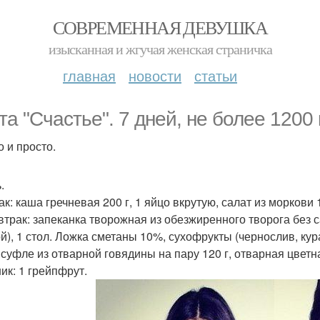
СОВРЕМЕННАЯ ДЕВУШКА
изысканная и жгучая женская страничка
главная
новости
статьи
та "Счастье". 7 дней, не более 1200
о и просто.
.
к: каша гречневая 200 г, 1 яйцо вкрутую, салат из моркови 10
автрак: запеканка творожная из обезжиренного творога без 
й), 1 стол. Ложка сметаны 10%, сухофрукты (чернослив, кураг
 суфле из отварной говядины на пару 120 г, отварная цветна
ик: 1 грейпфрут.