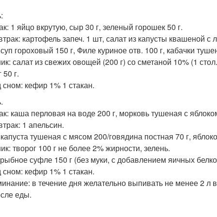
:
к: 1 яйцо вкрутую, сыр 30 г, зеленый горошек 50 г.
втрак: картофель запеч. 1 шт, салат из капусты квашеной с лу
суп гороховый 150 г, Филе куриное отв. 100 г, кабачки туше
ик: салат из свежих овощей (200 г) со сметаной 10% (1 стол.
 50 г.
 сном: кефир 1% 1 стакан.
.
ак: каша перловая на воде 200 г, морковь тушеная с яблоком
втрак: 1 апельсин.
 капуста тушеная с мясом 200/говядина постная 70 г, яблоко
ик: творог 100 г не более 2% жирности, зелень.
 рыбное суфле 150 г (без муки, с добавлением яичных белков
 сном: кефир 1% 1 стакан.
инание: в течение дня желательно выпивать не менее 2 л во
осле еды.