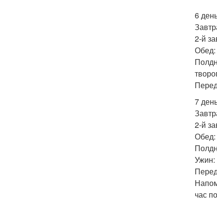
6 день
Завтра
2-й за
Обед: 
Полдн
творог
Перед
7 день
Завтр
2-й за
Обед:
Полдн
Ужин:
Перед
Напом
час п