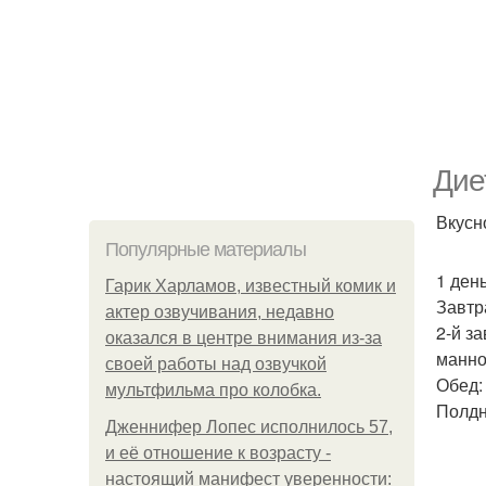
Дие
Вкусн
Популярные материалы
1 день
Гарик Харламов, известный комик и
Завтра
актер озвучивания, недавно
2-й з
оказался в центре внимания из-за
манно
своей работы над озвучкой
Обед:
мультфильма про колобка.
Полдн
Дженнифер Лопес исполнилось 57,
и её отношение к возрасту -
настоящий манифест уверенности: