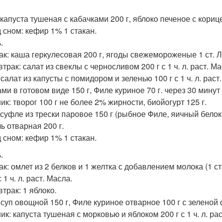
 капуста тушеная с кабачками 200 г, яблоко печеное с кориц
 сном: кефир 1% 1 стакан.
.
ак: каша геркулесовая 200 г, ягоды свежемороженые 1 ст. Л
втрак: салат из свеклы с черносливом 200 г с 1 ч. л. раст. 
салат из капусты с помидором и зеленью 100 г с 1 ч. л. раст
ми в готовом виде 150 г, Филе куриное 70 г. через 30 минут
ик: творог 100 г не более 2% жирности, биойогурт 125 г.
 суфле из трески паровое 150 г (рыбное Филе, яичный белок
ь отварная 200 г.
 сном: кефир 1% 1 стакан.
.
ак: омлет из 2 белков и 1 желтка с добавлением молока (1 с
с 1 ч. л. раст. Масла.
втрак: 1 яблоко.
 суп овощной 150 г, Филе куриное отварное 100 г с зеленой 
к: капуста тушеная с морковью и яблоком 200 г с 1 ч. л. рас