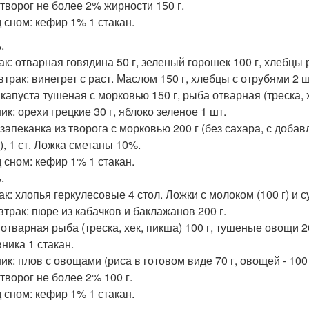
 творог не более 2% жирности 150 г.
 сном: кефир 1% 1 стакан.
.
ак: отварная говядина 50 г, зеленый горошек 100 г, хлебцы
втрак: винегрет с раст. Маслом 150 г, хлебцы с отрубями 2 ш
 капуста тушеная с морковью 150 г, рыба отварная (треска, х
к: орехи грецкие 30 г, яблоко зеленое 1 шт.
 запеканка из творога с морковью 200 г (без сахара, с доба
), 1 ст. Ложка сметаны 10%.
 сном: кефир 1% 1 стакан.
.
к: хлопья геркулесовые 4 стол. Ложки с молоком (100 г) и с
втрак: пюре из кабачков и баклажанов 200 г.
отварная рыба (треска, хек, пикша) 100 г, тушеные овощи 200
ника 1 стакан.
к: плов с овощами (риса в готовом виде 70 г, овощей - 100 
 творог не более 2% 100 г.
 сном: кефир 1% 1 стакан.