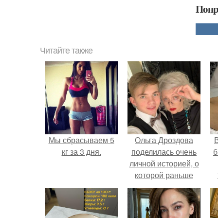
Понр
Читайте также
Мы сбрасываем 5
Ольга Дроздова
В
кг за 3 дня.
поделилась очень
б
личной историей, о
которой раньше
почти не говорила.