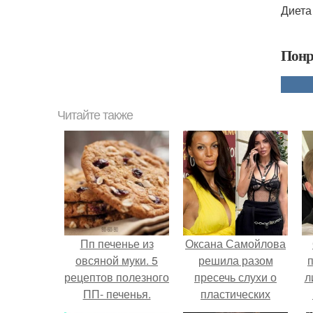
Диета
Понр
Читайте также
Пп печенье из
Оксана Самойлова
овсяной муки. 5
решила разом
рецептов полезного
пресечь слухи о
л
ПП- печенья.
пластических
операциях и
п