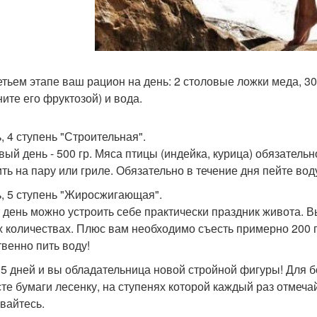
етьем этапе ваш рацион на день: 2 столовые ложки меда, 30
ните его фруктозой) и вода.
, 4 ступень "Строительная".
вый день - 500 гр. Мяса птицы (индейка, курица) обязательн
ить на пару или гриле. Обязательно в течение дня пейте вод
ь, 5 ступень "Жиросжигающая".
т день можно устроить себе практически праздник живота. 
 количествах. Плюс вам необходимо съесть примерно 200 г
твенно пить воду!
 5 дней и вы обладательница новой стройной фигуры! Для 
сте бумаги лесенку, на ступенях которой каждый раз отмечай
вайтесь.