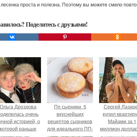
 лесенка проста и полезна. Поэтому вы можете смело повт
авилось? Поделитесь с друзьями!
Ольга Дроздова
Пп сырники. 5
Сергей Лазар
поделилась очень
вкуснейших
купил квартиру
ичной историей, о
рецептов сырников
Майами за 1
которой раньше
для идеального ПП-
миллион доллар
очти не говорила.
завтрака.