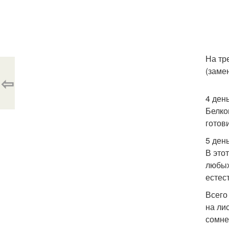
На тр
(заме
⇦
4 день
Белко
готов
5 ден
В это
любых
естес
Всего
на ли
сомне