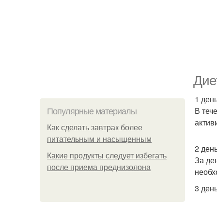
Дие
1 ден
В теч
Популярные материалы
актив
Как сделать завтрак более
питательным и насыщенным
2 ден
Какие продукты следует избегать
За де
после приема преднизолона
необх
3 день