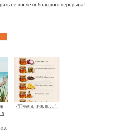
орять её после небольшого перерыва!
ев
-"Пчела, пчела …".
 в
ов.