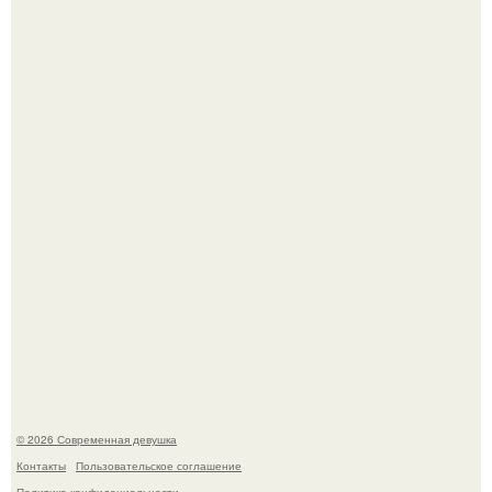
Бывшая актриса для самых взрослых амаранта Хэнк
стала сенатором в Колумбии.
Рацион 1400 калорий.
© 2026 Современная девушка
Контакты
Пользовательское соглашение