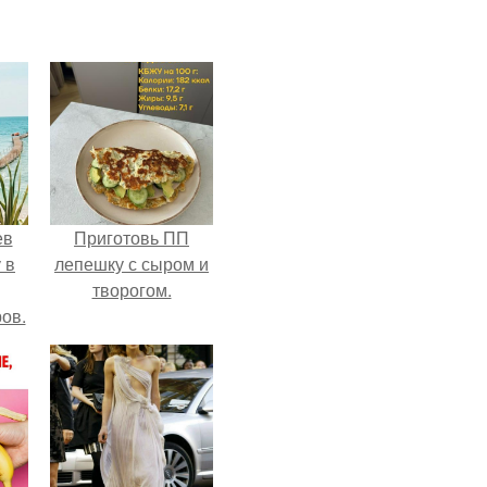
ев
Приготовь ПП
 в
лепешку с сыром и
творогом.
ов.