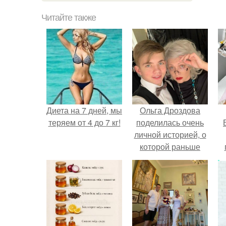
Читайте также
Диета на 7 дней, мы
Ольга Дроздова
теряем от 4 до 7 кг!
поделилась очень
личной историей, о
которой раньше
почти не говорила.
у