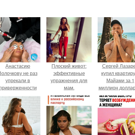
Анастасию
Плоский живот:
Сергей Лазар
Волочкову не раз
эффективные
купил квартиру
упрекали в
упражнения для
Майами за 1
приверженности
мам.
миллион доллар
старевшим бьюти -
процедурам.