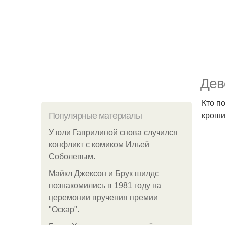
Дев
Кто по
кроши
Популярные материалы
У юли Гаврилиной снова случился
конфликт с комиком Ильей
Соболевым.
Майкл Джексон и Брук шилдс
познакомились в 1981 году на
церемонии вручения премии
"Оскар".