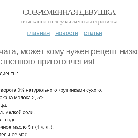
СОВРЕМЕННАЯ ДЕВУШКА
изысканная и жгучая женская страничка
главная
новости
статьи
чата, может кому нужен рецепт низ
ственного приготовления!
диенты:
 творога 0% натурального крупинками сухого.
такана молока 2, 5%.
ца.
. л. мелкой соли.
 л. соды.
ное масло 5 г (1 ч. л. ).
тельное мас.