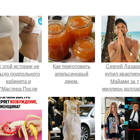
 этой истории не
Как приготовить
Сергей Лазар
ыло подпольного
апельсиновый
купил квартиру
кабинета и
джем.
Майами за 1
"Мастера После
миллион доллар
Двухнедельных
Курсов".