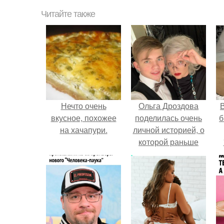
Читайте также
Нечто очень
Ольга Дроздова
В
вкусное, похожее
поделилась очень
б
на хачапури.
личной историей, о
которой раньше
почти не говорила.