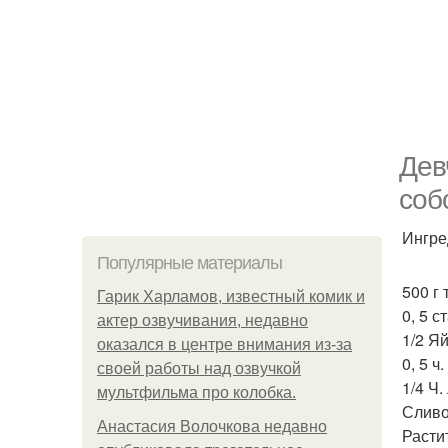
Дев
соб
Ингре
Популярные материалы
500 г
Гарик Харламов, известный комик и
0, 5 с
актер озвучивания, недавно
1/2 Яй
оказался в центре внимания из-за
0, 5 ч
своей работы над озвучкой
1/4 Ч.
мультфильма про колобка.
Сливоч
Анастасия Волочкова недавно
Расти