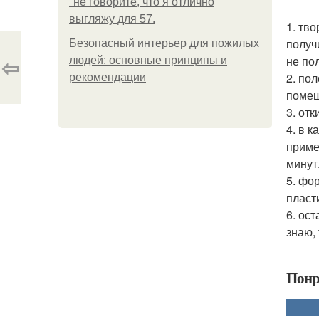
"не говорите, что я отлично
выгляжу для 57.
1. тв
получ
Безопасный интерьер для пожилых
⇦
не по
людей: основные принципы и
2. по
рекомендации
помеш
3. отк
4. в 
приме
минут
5. фо
пласт
6. ос
знаю, 
Понр