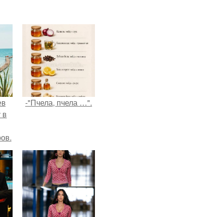
ев
-"Пчела, пчела …".
 в
ов.