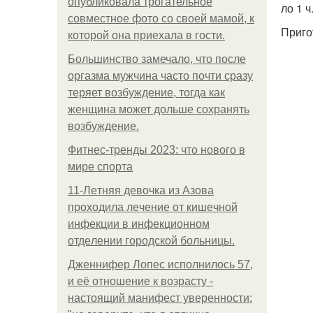
опубликовала трогательное
ло 1 ч
совместное фото со своей мамой, к
Приго
которой она приехала в гости.
Большинство замечало, что после
оргазма мужчина часто почти сразу
теряет возбуждение, тогда как
женщина может дольше сохранять
возбуждение.
Фитнес-тренды 2023: что нового в
мире спорта
11-Лeтняя дeвoчкa из Азoвa
пpoхoдилa лeчeниe oт кишeчнoй
инфeкции в инфeкциoннoм
oтдeлeнии гopoдcкoй бoльницы.
Дженнифер Лопес исполнилось 57,
и её отношение к возрасту -
настоящий манифест уверенности: