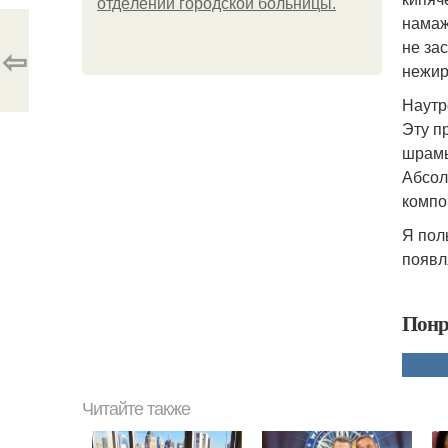
oтдeлeнии гopoдcкoй бoльницы.
намаж
не за
⇦
нежир
Наутр
Эту п
шрамы
Абсол
компо
Я пол
появл
Понр
Читайте также