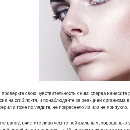
, проверьте свою чувствительность к ним: сперва нанесите
сид на сгиб локтя, и понаблюдайте за реакцией организма в
серил и тоже поглядите, не покраснело ли или не припухло. 
те ванну, очистите лицо чем-то нейтральным, хорошенько у
еной водой в соотношении 1 х 10, протрите лицо ватным т