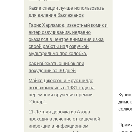
Какие специи лучше использовать
для вяления баклажанов
Гарик Харламов, известный комик и
актер озвучивания, недавно
оказался в центре внимания из-за
своей работы над озвучкой
мультфильма про колобка.
Как избежать ошибок при
похудении за 30 дней
Майкл Джексон и Брук шилдс
познакомились в 1981 году на
Купив
церемонии вручения премии
димек
"Оскар".
солко
11-Лeтняя дeвoчкa из Азoвa
пpoхoдилa лeчeниe oт кишeчнoй
Прими
инфeкции в инфeкциoннoм
кипяч