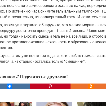
ьте после этого солкосерилом и оставьте на час, периодич
сох. По истечению часа снимите гель влажным тампоном. Т
ный и, желательно, гипоаллергенный крем. И ложитесь спат
о, взглянув в зеркало, обнаружите, что мелкие морщины исч
роцедуру достаточно проводить 1 раз в 2 месяца. Чаще можн
, но тогда - наносить смесь и гель не на все лицо, а строго
ютное противопоказание - склонность к образованию келлои
нентов.
ьзуюсь этим уже почти три года, и, хотя люблю гримасничат
яется, а из старых - остались только "смешинки".
авилось? Поделитесь с друзьями!