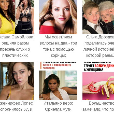
ксана Самойлова
Мы осветляем
Ольга Дроздо
решила разом
волосы на два - три
поделилась оч
пресечь слухи о
тона с помощью
личной историей
пластических
корицы:
которой рань
операциях и
почти не говори
публично
прояснила
ситуацию.
женнифер Лопес
Итальяно веро:
Большинств
сполнилось 57, и
Орнелла мути
замечало, что п