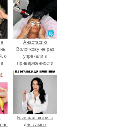
ва
Анастасию
ень
Волочкову не раз
, о
упрекали в
ше
приверженности
ла.
устаревшим бьюти -
процедурам.
о
Бывшая актриса
осле
для самых