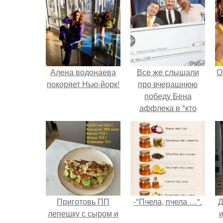
Алена водонаева
Все же слышали
О
покоряет Нью-йорк!
про вчерашнюю
победу Бена
аффлека в "кто
хочет стать
миллионером?
Приготовь ПП
-"Пчела, пчела …".
Д
лепешку с сыром и
и